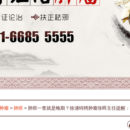
肿瘤
>
肺癌
> 肺癌一查就是晚期？徐浦特聘肿瘤张晖主任提醒：