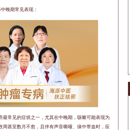
癌中晚期常见表现：
癌最常见的症状之一，尤其在中晚期，咳嗽可能表现为
数周甚至数月不愈，且伴有声音嘶哑、痰中带血时，应