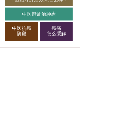
中医辨证治肿瘤
中医抗癌
癌痛
阶段
怎么缓解