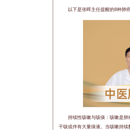
以下是张晖主任提醒的8种肺
持续性咳嗽与咳痰：咳嗽是肺
干咳或伴有大量痰液。当咳嗽持续