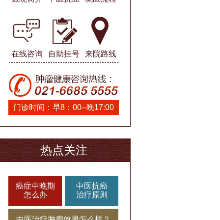
在线咨询
自助挂号
来院路线
门诊时间：早8：00--晚17:00
热点关注
癌症中晚期
中医抗癌
怎么办
治疗原则
中医治疗肿瘤效果怎么样？