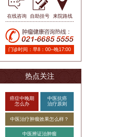
在线咨询
自助挂号
来院路线
门诊时间：早8：00--晚17:00
热点关注
癌症中晚期
中医抗癌
怎么办
治疗原则
中医治疗肿瘤效果怎么样？
中医辨证治肿瘤