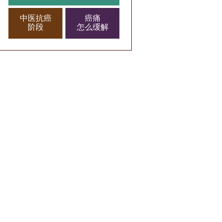
中医抗癌
癌痛
阶段
怎么缓解