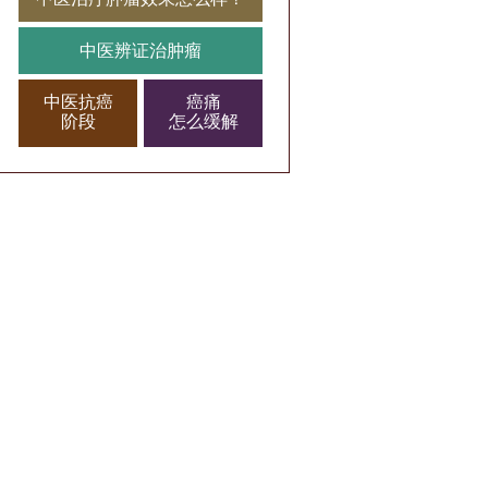
中医辨证治肿瘤
中医抗癌
癌痛
阶段
怎么缓解