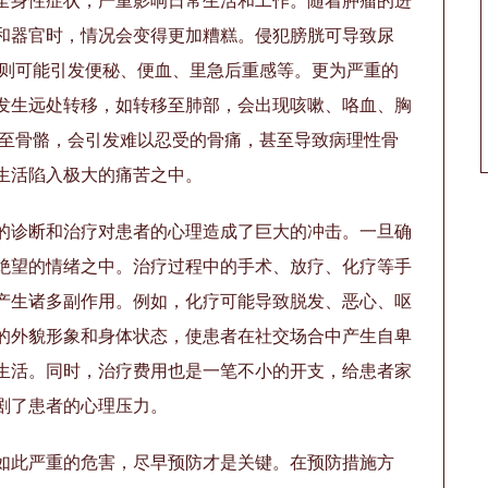
全身性症状，严重影响日常生活和工作。随着肿瘤的进
和器官时，情况会变得更加糟糕。侵犯膀胱可导致尿
肠则可能引发便秘、便血、里急后重感等。更为严重的
发生远处转移，如转移至肺部，会出现咳嗽、咯血、胸
移至骨骼，会引发难以忍受的骨痛，甚至导致病理性骨
生活陷入极大的痛苦之中。
的诊断和治疗对患者的心理造成了巨大的冲击。一旦确
绝望的情绪之中。治疗过程中的手术、放疗、化疗等手
产生诸多副作用。例如，化疗可能导致脱发、恶心、呕
的外貌形象和身体状态，使患者在社交场合中产生自卑
生活。同时，治疗费用也是一笔不小的开支，给患者家
剧了患者的心理压力。
如此严重的危害，尽早预防才是关键。在预防措施方