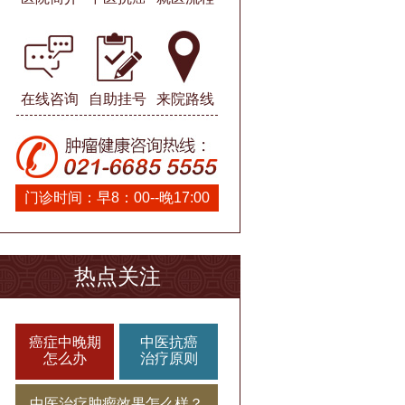
在线咨询
自助挂号
来院路线
门诊时间：早8：00--晚17:00
热点关注
癌症中晚期
中医抗癌
怎么办
治疗原则
中医治疗肿瘤效果怎么样？