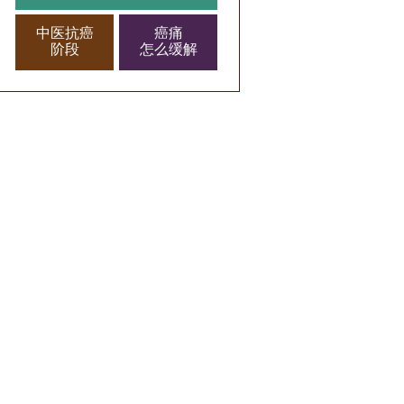
中医抗癌
癌痛
阶段
怎么缓解