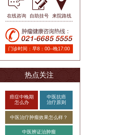
在线咨询
自助挂号
来院路线
门诊时间：早8：00--晚17:00
热点关注
癌症中晚期
中医抗癌
怎么办
治疗原则
中医治疗肿瘤效果怎么样？
中医辨证治肿瘤