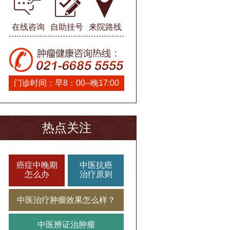
在线咨询
自助挂号
来院路线
门诊时间：早8：00--晚17:00
热点关注
癌症中晚期
中医抗癌
怎么办
治疗原则
中医治疗肿瘤效果怎么样？
中医辨证治肿瘤