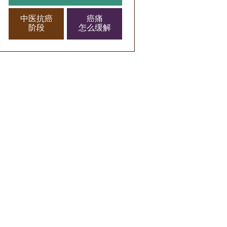
中医抗癌
癌痛
阶段
怎么缓解